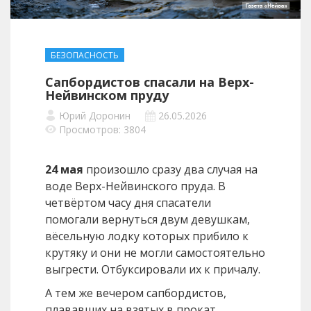
БЕЗОПАСНОСТЬ
Сапбордистов спасали на Верх-
Нейвинском пруду
Юрий Доронин
26.05.2026
Просмотров: 3804
24 мая
произошло сразу два случая на
воде Верх-Нейвинского пруда. В
четвёртом часу дня спасатели
помогали вернуться двум девушкам,
вёсельную лодку которых прибило к
крутяку и они не могли самостоятельно
выгрести. Отбуксировали их к причалу.
А тем же вечером сапбордистов,
плававших на взятых в прокат